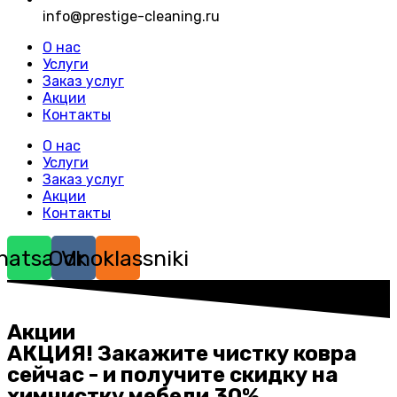
info@prestige-cleaning.ru
О нас
Услуги
Заказ услуг
Акции
Контакты
О нас
Услуги
Заказ услуг
Акции
Контакты
hatsapp
Odnoklassniki
Vk
Акции
АКЦИЯ! Закажите чистку ковра
сейчас - и получите скидку на
химчистку мебели 30%